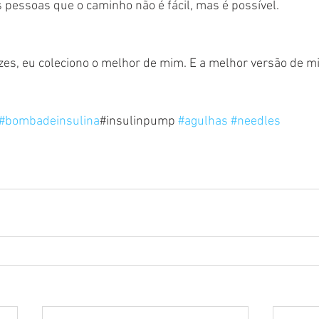
pessoas que o caminho não é fácil, mas é possível.
rizes, eu coleciono o melhor de mim. E a melhor versão de m
#bombadeinsulina
#insulinpump 
#agulhas
#needles