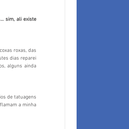
 sim, ali existe 
oxas roxas, das 
tes dias reparei 
s, alguns ainda 
os de tatuagens 
nflamam a minha 