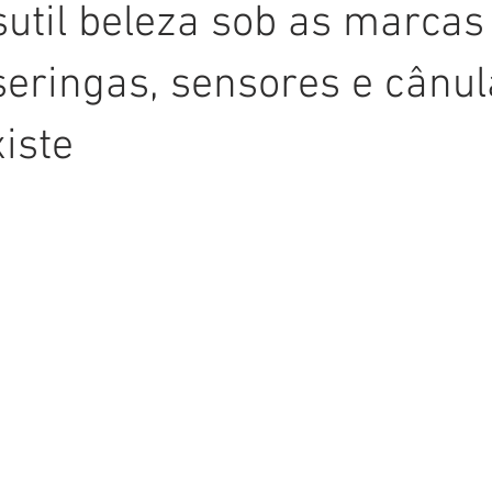
sutil beleza sob as marcas
seringas, sensores e cânula
xiste