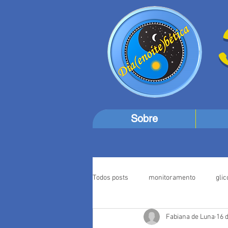
Sobre
Todos posts
monitoramento
gli
Fabiana de Luna
16 
Viagens