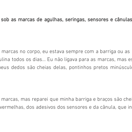
 sob as marcas de agulhas, seringas, sensores e cânulas...
s marcas no corpo, eu estava sempre com a barriga ou as c
ulina todos os dias... Eu não ligava para as marcas, mas es
eus dedos são cheias delas, pontinhos pretos minúsculo
s marcas, mas reparei que minha barriga e braços são chei
, vermelhas, dos adesivos dos sensores e da cânula, que i