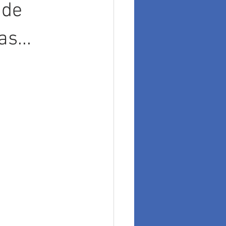
 de
s...