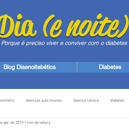
Dia
(e noite
Porque é preciso viver e conviver com o diabetes d
Blog Diaenoitebética
Diabetes
cosímetro
doenças auto imunes
doença celíaca
diabetes
de abr. de 2019
1 min de leitura