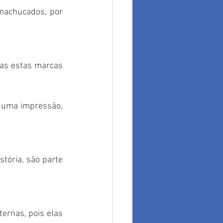
machucados, por 
das estas marcas 
 uma impressão, 
tória, são parte 
rnas, pois elas 