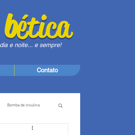
)
b
ética
ia e noite... e sempre!
Contato
Bomba de insulina