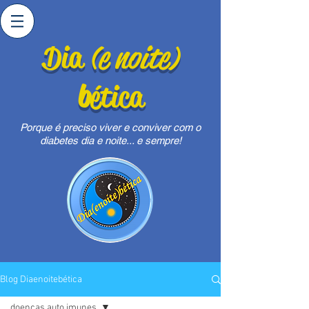
Dia
(e noite)
b
ética
Porque é preciso viver e conviver com o
diabetes dia e noite... e sempre!
Blog Diaenoitebética
doenças auto imunes