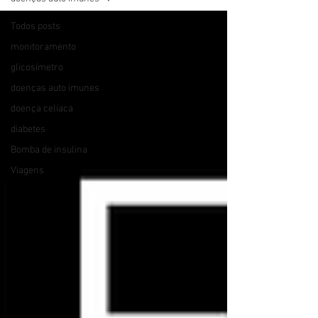
Todos posts
monitoramento
glicosímetro
doenças auto imunes
doença celíaca
diabetes
Bomba de insulina
Viagens